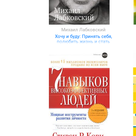
Михаил Лабковский
Хочу и буду: Принять себя,
полюбить жизнь и стать
счастливым