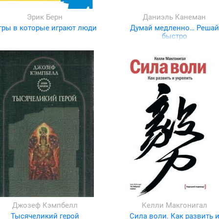
Эрик Берн
Даниэль Канеман
гры в которые играют люди
Думай медленно… Решай
быстро
Джозеф Кэмпбелл
Келли Макгонигал
Тысячеликий герой
Сила воли. Как развить 