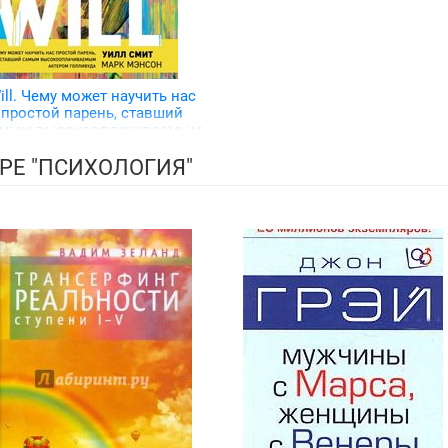
ill. Чему может научить нас
простой парень, ставший
мым высокооплачиваемым
актером Голливуда
РЕ "ПСИХОЛОГИЯ"