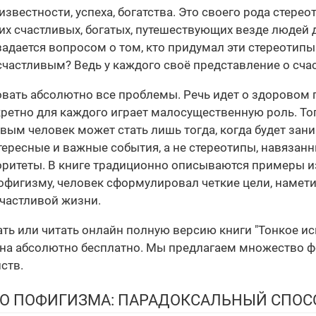
звестности, успеха, богатства. Это своего рода стерео
их счастливых, богатых, путешествующих везде людей д
задается вопросом о том, кто придумал эти стереотипы
счастливым? Ведь у каждого своё представление о счас
вать абсолютно все проблемы. Речь идет о здоровом п
нкретно для каждого играет малосущественную роль. Т
ливым человек может стать лишь тогда, когда будет з
нтересные и важные события, а не стереотипы, навяза
оритеты. В книге традиционно описываются примеры из
пофигизму, человек сформулировал четкие цели, намет
счастливой жизни.
чать или читать онлайн полную версию книги "Тонкое 
а абсолютно бесплатно. Мы предлагаем множество формат
ств.
ВО ПОФИГИЗМА: ПАРАДОКСАЛЬНЫЙ СПОС