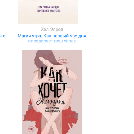
Хэл Элрод
ы с
Магия утра. Как первый час дня
определяет ваш успех