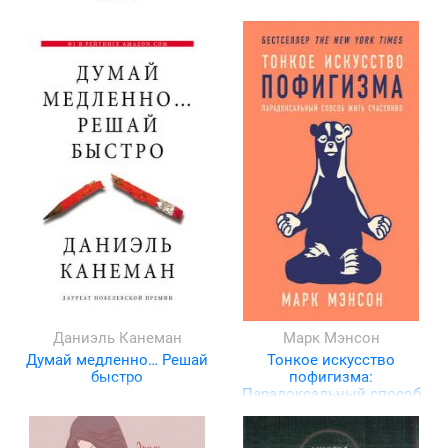
Даниэль Канеман
Марк Мэнсон
Думай медленно… Решай
Тонкое искусство
быстро
пофигизма:
Парадоксальный способ
жить счастливо