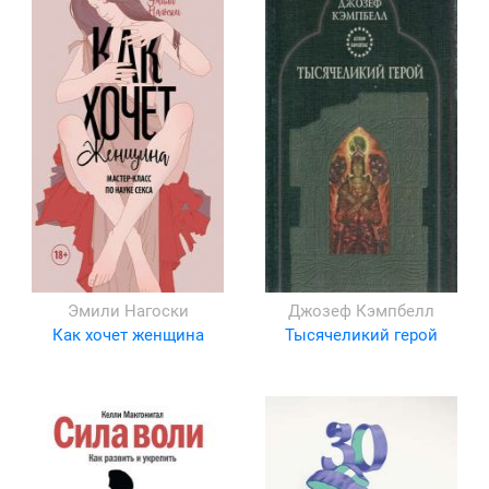
Эмили Нагоски
Джозеф Кэмпбелл
Как хочет женщина
Тысячеликий герой