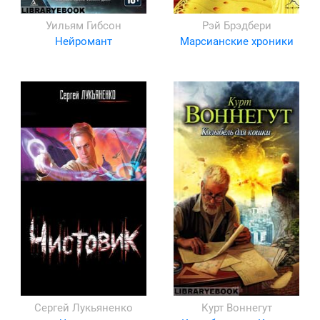
Уильям Гибсон
Рэй Брэдбери
Нейромант
Марсианские хроники
Сергей Лукьяненко
Курт Воннегут