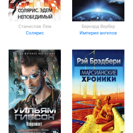
Станислав Лем
Бернард Вербер
Солярис
Империя ангелов