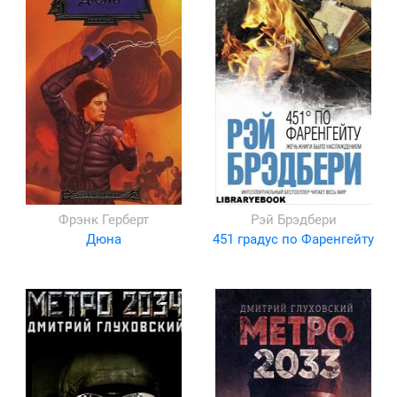
Фрэнк Герберт
Рэй Брэдбери
Дюна
451 градус по Фаренгейту