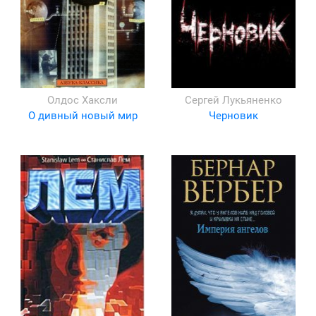
Олдос Хаксли
Сергей Лукьяненко
О дивный новый мир
Черновик