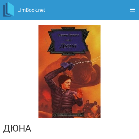
LimBook.net
ДЮНА