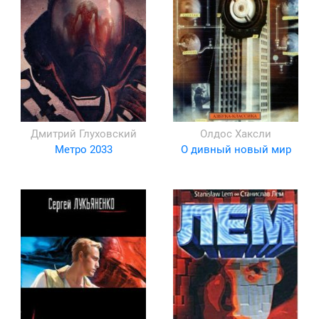
Дмитрий Глуховский
Олдос Хаксли
Метро 2033
О дивный новый мир