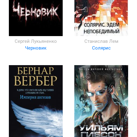
Сергей Лукьяненко
Станислав Лем
Черновик
Солярис