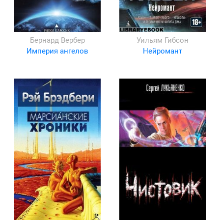
Бернард Вербер
Уильям Гибсон
Империя ангелов
Нейромант