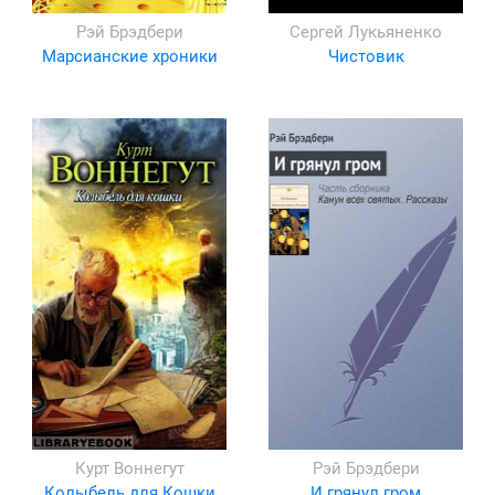
Рэй Брэдбери
Сергей Лукьяненко
Марсианские хроники
Чистовик
Курт Воннегут
Рэй Брэдбери
Колыбель для Кошки
И грянул гром