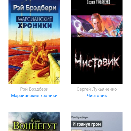
Рэй Брэдбери
Сергей Лукьяненко
Марсианские хроники
Чистовик