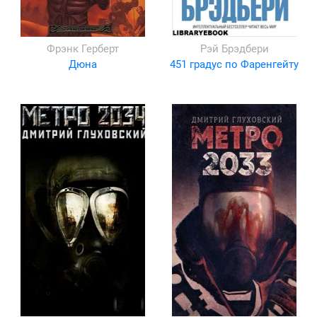
Фрэнк Герберт
Рэй Брэдбери
Дюна
451 градус по Фаренгейту