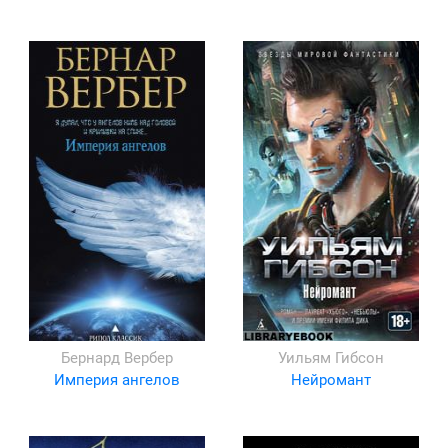
Бернард Вербер
Уильям Гибсон
Империя ангелов
Нейромант