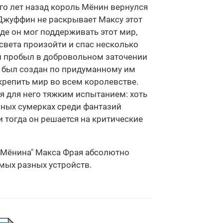
о лет назад король Мёнин вернулся
 Джуффин не раскрывает Максу этот
где он мог поддерживать этот мир,
света произойти и спас несколько
й пробыл в добровольном заточении
й был создан по придуманному им
укрепить мир во всем королевстве.
я для него тяжким испытанием: хоть
ечных сумерках среди фантазий
и тогда он решается на критические
т Мёнина" Макса Фрая абсолютно
амых разных устройств.