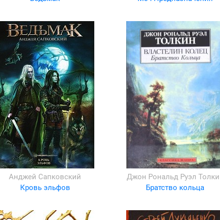
Анджей Сапковский
Джон Рональд Руэл Толки
Кровь эльфов
Братство кольца