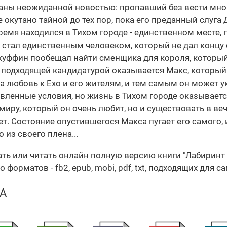
аны неожиданной новостью: пропавший без вести мног
окутано тайной до тех пор, пока его преданный слуга
время находился в Тихом городе - единственном месте, 
 стал единственным человеком, который не дал концу 
Джуффин пообещал найти сменщика для короля, которы
й подходящей кандидатурой оказывается Макс, которы
на любовь к Ехо и его жителям, и тем самым он может 
авленные условия, но жизнь в Тихом городе оказываетс
миру, который он очень любит, но и существовать в в
. Состояние опустившегося Макса пугает его самого, 
 из своего плена...
чать или читать онлайн полную версию книги "Лабирин
орматов - fb2, epub, mobi, pdf, txt, подходящих для с
А