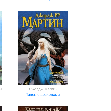
н
Джордж Мартин
Танец с драконами