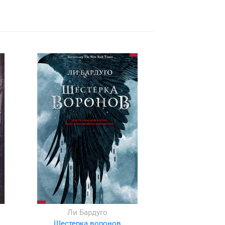
Ли Бардуго
Шестерка воронов