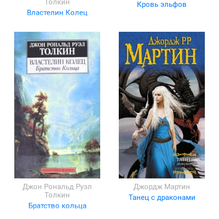
Толкин
Кровь эльфов
Властелин Колец
Джон Рональд Руэл
Джордж Мартин
Толкин
Танец с драконами
Братство кольца