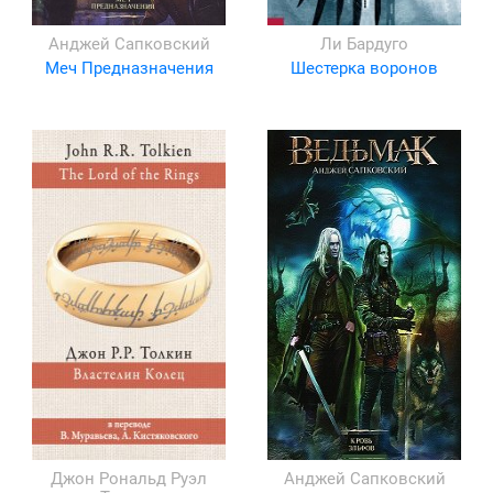
Анджей Сапковский
Ли Бардуго
Меч Предназначения
Шестерка воронов
Джон Рональд Руэл
Анджей Сапковский