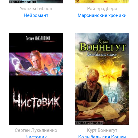
Уильям Гибсон
Рэй Брэдбери
Нейромант
Марсианские хроники
Сергей Лукьяненко
Курт Воннегут
Чистовик
Колыбель для Кошки