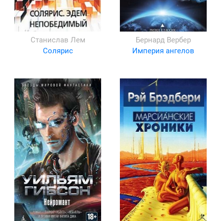
Станислав Лем
Бернард Вербер
Солярис
Империя ангелов