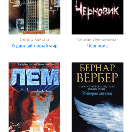
Олдос Хаксли
Сергей Лукьяненко
О дивный новый мир
Черновик