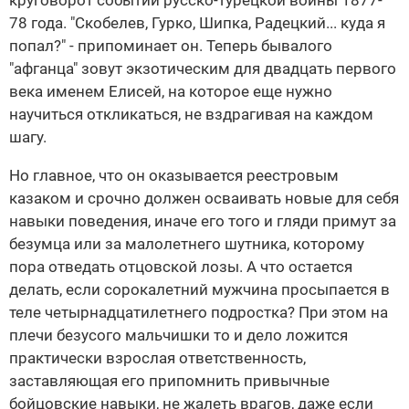
круговорот событий русско-турецкой войны 1877-
78 года. "Скобелев, Гурко, Шипка, Радецкий... куда я
попал?" - припоминает он. Теперь бывалого
"афганца" зовут экзотическим для двадцать первого
века именем Елисей, на которое еще нужно
научиться откликаться, не вздрагивая на каждом
шагу.
Но главное, что он оказывается реестровым
казаком и срочно должен осваивать новые для себя
навыки поведения, иначе его того и гляди примут за
безумца или за малолетнего шутника, которому
пора отведать отцовской лозы. А что остается
делать, если сорокалетний мужчина просыпается в
теле четырнадцатилетнего подростка? При этом на
плечи безусого мальчишки то и дело ложится
практически взрослая ответственность,
заставляющая его припомнить привычные
бойцовские навыки, не жалеть врагов, даже если