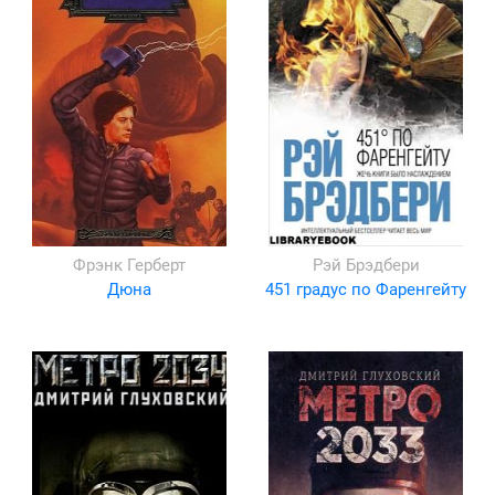
Фрэнк Герберт
Рэй Брэдбери
Дюна
451 градус по Фаренгейту