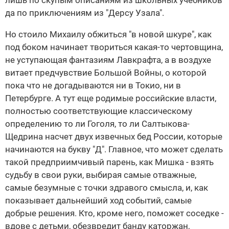
лишь по скупым описаниям из школьных учебников
да по приключениям из "Дерсу Узала".
Но стоило Михаилу обжиться "в новой шкуре", как
под боком начинает твориться какая-то чертовщина,
не уступающая фантазиям Лавкрафта, а в воздухе
витает предчувствие Большой Войны, о которой
пока что не догадываются ни в Токио, ни в
Петербурге. А тут еще родимые российские власти,
полностью соответствующие классическому
определению то ли Гоголя, то ли Салтыкова-
Щедрина насчет двух извечных бед России, которые
начинаются на букву "Д". Главное, что может сделать
такой предприимчивый парень, как Мишка - взять
судьбу в свои руки, выбирая самые отважные,
самые безумные с точки здравого смысла, и, как
показывает дальнейший ход событий, самые
добрые решения. Кто, кроме него, поможет соседке -
вдове с детьми, обезвредит банду каторжан,