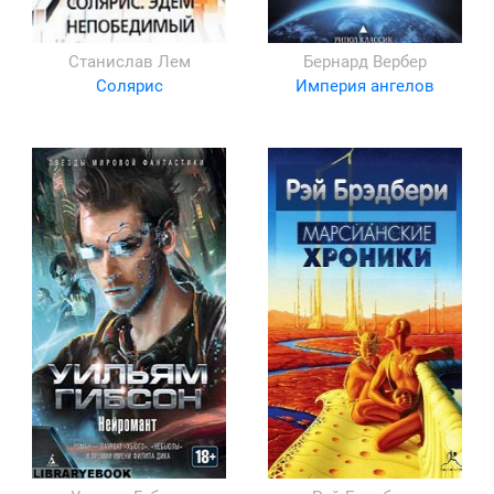
Станислав Лем
Бернард Вербер
Солярис
Империя ангелов