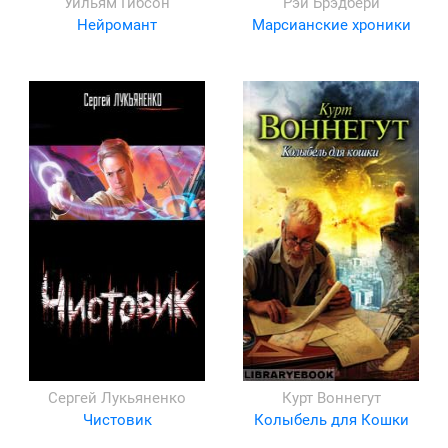
Уильям Гибсон
Рэй Брэдбери
Нейромант
Марсианские хроники
Сергей Лукьяненко
Курт Воннегут
Чистовик
Колыбель для Кошки