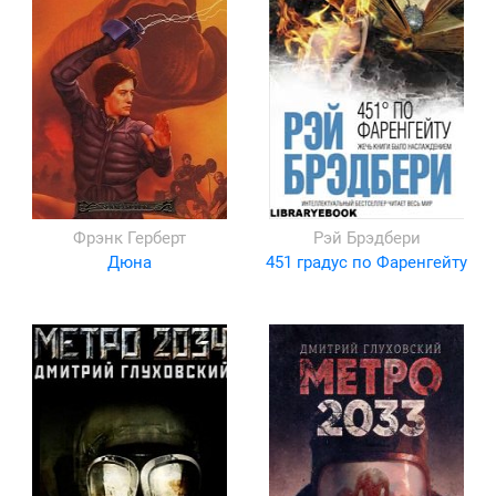
Фрэнк Герберт
Рэй Брэдбери
Дюна
451 градус по Фаренгейту