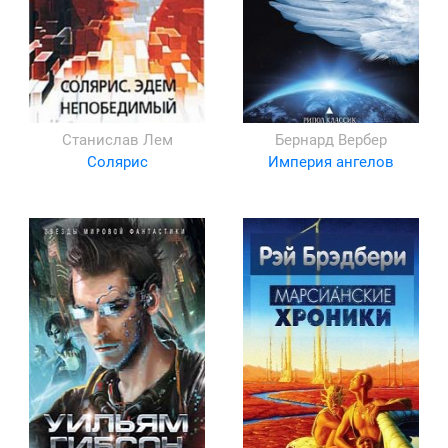
Станислав Лем
Бернард Вербер
Солярис
Империя ангелов