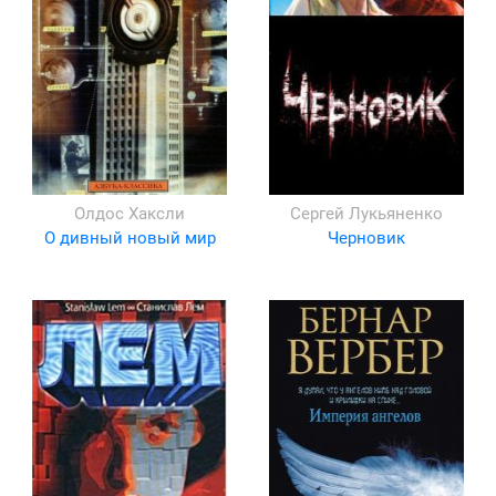
Олдос Хаксли
Сергей Лукьяненко
О дивный новый мир
Черновик