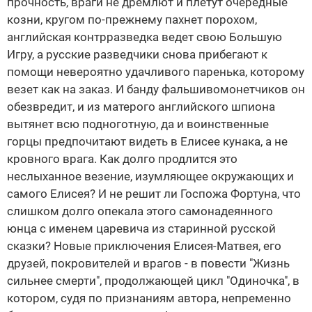
прочность, враги не дремлют и плетут очередные
козни, кругом по-прежнему пахнет порохом,
английская контрразведка ведет свою Большую
Игру, а русские разведчики снова прибегают к
помощи невероятно удачливого паренька, которому
везет как на заказ. И банду фальшивомонетчиков он
обезвредит, и из матерого английского шпиона
вытянет всю подноготную, да и воинственные
горцы предпочитают видеть в Елисее кунака, а не
кровного врага. Как долго продлится это
неслыханное везение, изумляющее окружающих и
самого Елисея? И не решит ли Госпожа Фортуна, что
слишком долго опекала этого самонадеянного
юнца с именем царевича из старинной русской
сказки? Новые приключения Елисея-Матвея, его
друзей, покровителей и врагов - в повести "Жизнь
сильнее смерти", продолжающей цикл "Одиночка", в
котором, судя по признаниям автора, непременно