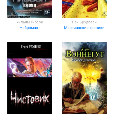
Уильям Гибсон
Рэй Брэдбери
Нейромант
Марсианские хроники