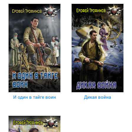
И один в тайге воин
Дикая война