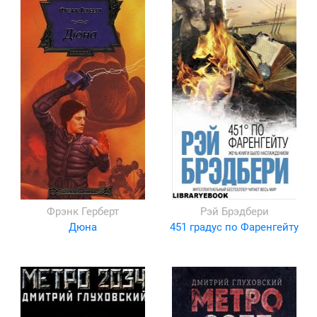
Фрэнк Герберт
Рэй Брэдбери
Дюна
451 градус по Фаренгейту