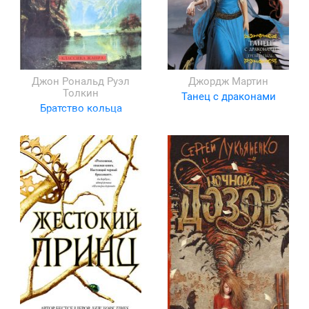
Джон Рональд Руэл
Джордж Мартин
Толкин
Танец с драконами
Братство кольца