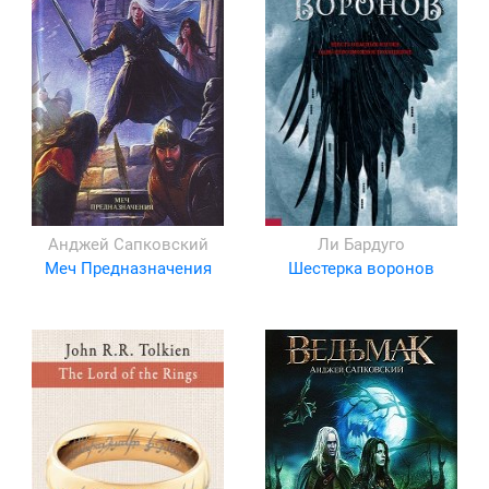
Анджей Сапковский
Ли Бардуго
Меч Предназначения
Шестерка воронов