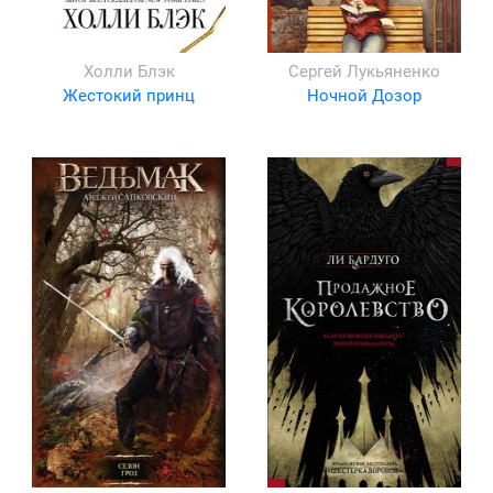
Холли Блэк
Сергей Лукьяненко
Жестокий принц
Ночной Дозор