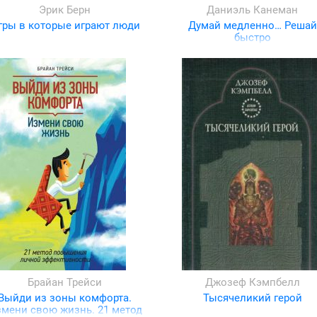
Эрик Берн
Даниэль Канеман
гры в которые играют люди
Думай медленно… Решай
быстро
Брайан Трейси
Джозеф Кэмпбелл
Выйди из зоны комфорта.
Тысячеликий герой
мени свою жизнь. 21 метод