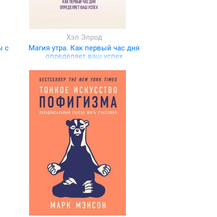
Хэл Элрод
ы с
Магия утра. Как первый час дня
определяет ваш успех