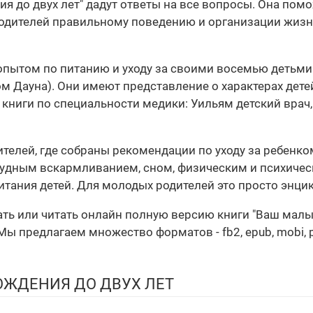
я до двух лет" дадут ответы на все вопросы. Она пом
 родителей правильному поведению и организации жиз
опытом по питанию и уходу за своими восемью детьми 
м Дауна). Они имеют представление о характерах дете
ниги по специальности медики: Уильям детский врач,
телей, где собраны рекомендации по уходу за ребенком
рудным вскармливанием, сном, физическим и психичес
тания детей. Для молодых родителей это просто энци
чать или читать онлайн полную версию книги "Ваш малы
ы предлагаем множество форматов - fb2, epub, mobi, p
ОЖДЕНИЯ ДО ДВУХ ЛЕТ