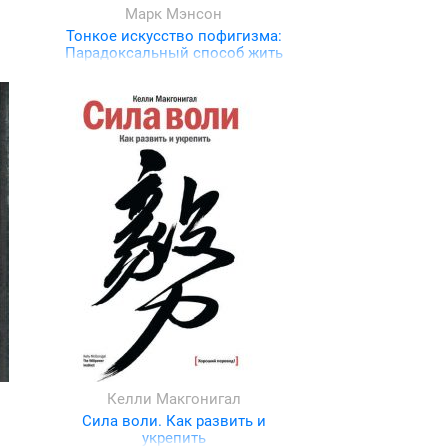
Марк Мэнсон
Тонкое искусство пофигизма:
Парадоксальный способ жить
счастливо
Келли Макгонигал
Сила воли. Как развить и
укрепить