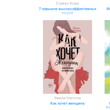
Стивен Кови
7 навыков высокоэффективных
И
людей
Эмили Нагоски
Как хочет женщина
Из