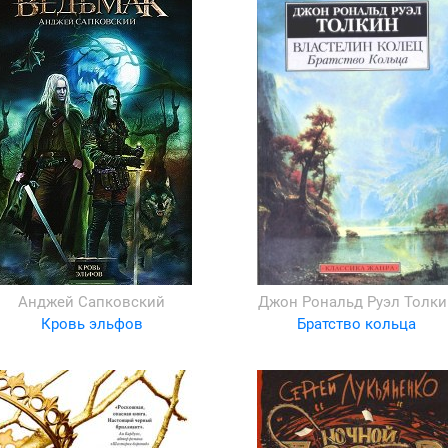
Анджей Сапковский
Джон Рональд Руэл Толки
Кровь эльфов
Братство кольца