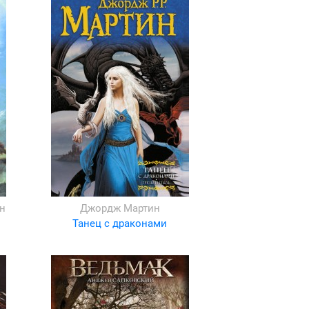
н
Джордж Мартин
Танец с драконами