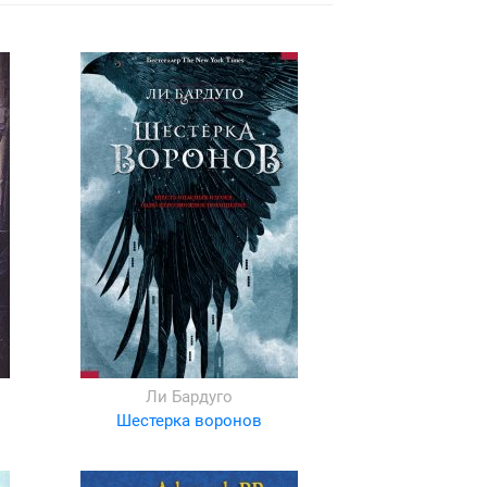
Ли Бардуго
Шестерка воронов