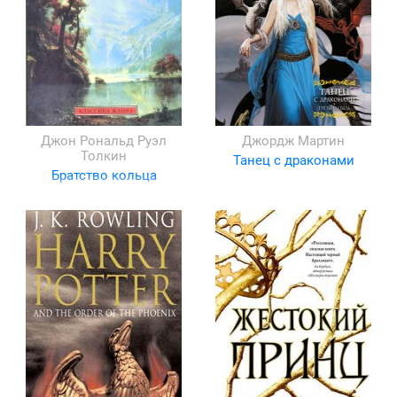
Джон Рональд Руэл
Джордж Мартин
Толкин
Танец с драконами
Братство кольца