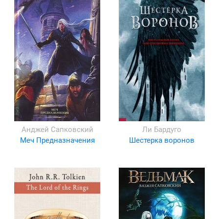
Анджей Сапковский
Ли Бардуго
Меч Предназначения
Шестерка воронов