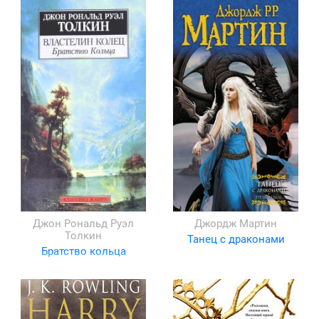
Джон Рональд Руэл
Джордж Мартин
Толкин
Танец с драконами
Братство кольца