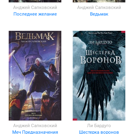
Анджей Сапковский
Анджей Сапковский
Последнее желание
Ведьмак
Анджей Сапковский
Ли Бардуго
Меч Предназначения
Шестерка воронов