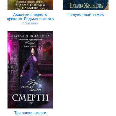
Академия черного
Полуночный замок
дракона. Ведьма темного
пламени
Три знака смерти