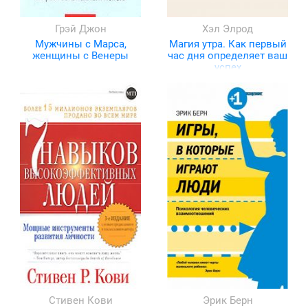
Грэй Джон
Хэл Элрод
Мужчины с Марса,
Магия утра. Как первый
женщины с Венеры
час дня определяет ваш
успех
Стивен Кови
Эрик Берн