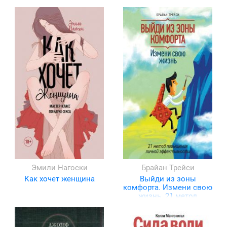
жить счастливо
Эмили Нагоски
Брайан Трейси
Как хочет женщина
Выйди из зоны
комфорта. Измени свою
жизнь. 21 метод
повышения личной
эффективности