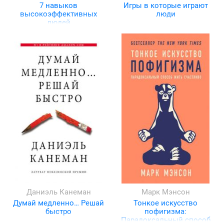
7 навыков
Игры в которые играют
высокоэффективных
люди
людей
Даниэль Канеман
Марк Мэнсон
Думай медленно… Решай
Тонкое искусство
быстро
пофигизма:
Парадоксальный способ