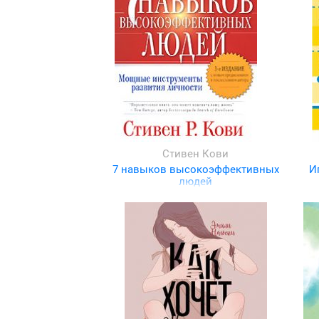
Стивен Кови
7 навыков высокоэффективных
И
людей