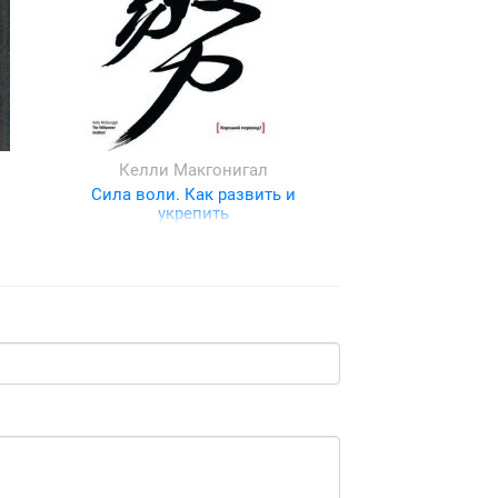
Келли Макгонигал
Сила воли. Как развить и
укрепить