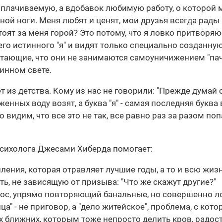
плачиваемую, а вдобавок любимую работу, о которой 
ьной ноги. Меня любят и ценят, мои друзья всегда рады
тоят за меня горой? Это потому, что я ловко притворяю
о истинного "я" и видят только специально созданную
тающие, что они не занимаются самоуничижением "паче
инном свете.
т из детства. Кому из нас не говорили: "Прежде думай о
женных воду возят, а буква "я" - самая последняя буква 
 видим, что все это не так, все равно раз за разом по
психолога Джесами Хиберда помогает:
ения, которая отравляет лучшие годы, а то и всю жизн
ь, не зависящую от призыва: "Что же скажут другие?"
олос, упрямо повторяющий банальные, но совершенно 
ца" - не приговор, а "дело житейское", проблема, с ко
их ближних, которым тоже непросто делить кров, радос