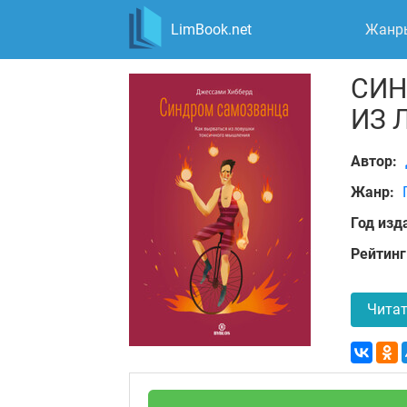
LimBook.net
Жанр
СИН
ИЗ 
Автор:
Жанр:
Год изд
Рейтинг
Читат