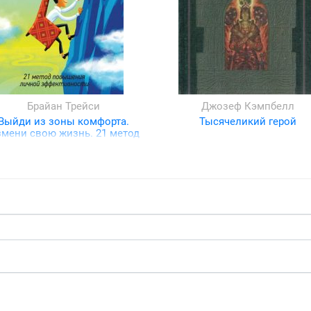
Брайан Трейси
Джозеф Кэмпбелл
Выйди из зоны комфорта.
Тысячеликий герой
мени свою жизнь. 21 метод
повышения личной
эффективности