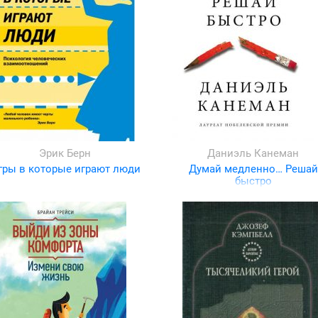
Эрик Берн
Даниэль Канеман
гры в которые играют люди
Думай медленно… Решай
быстро