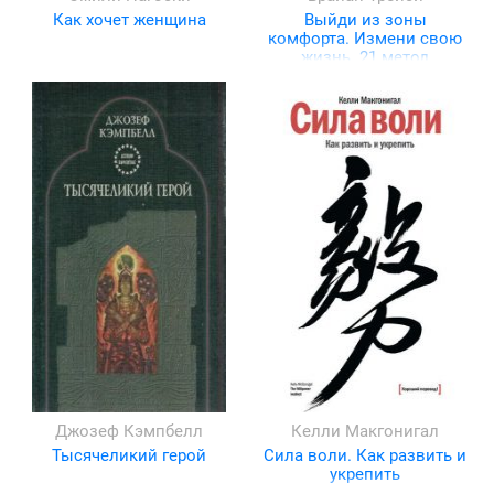
Как хочет женщина
Выйди из зоны
комфорта. Измени свою
жизнь. 21 метод
повышения личной
эффективности
Джозеф Кэмпбелл
Келли Макгонигал
Тысячеликий герой
Сила воли. Как развить и
укрепить