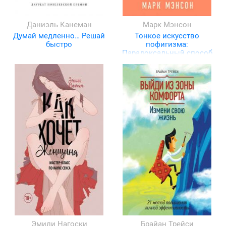
Даниэль Канеман
Марк Мэнсон
Думай медленно… Решай
Тонкое искусство
быстро
пофигизма:
Парадоксальный способ
жить счастливо
Эмили Нагоски
Брайан Трейси