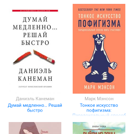
Даниэль Канеман
Марк Мэнсон
Думай медленно… Решай
Тонкое искусство
быстро
пофигизма:
Парадоксальный способ
жить счастливо