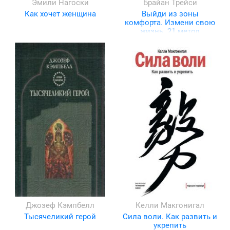
Эмили Нагоски
Брайан Трейси
Как хочет женщина
Выйди из зоны
комфорта. Измени свою
жизнь. 21 метод
повышения личной
эффективности
Джозеф Кэмпбелл
Келли Макгонигал
Тысячеликий герой
Сила воли. Как развить и
укрепить