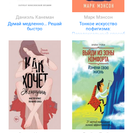
Даниэль Канеман
Марк Мэнсон
Думай медленно… Решай
Тонкое искусство
быстро
пофигизма:
Парадоксальный способ
жить счастливо