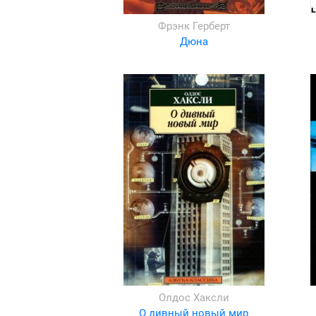
Фрэнк Герберт
Дюна
Олдос Хаксли
О дивный новый мир