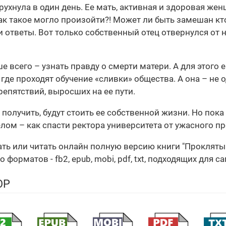
рухнула в один день. Ее мать, активная и здоровая же
к такое могло произойти?! Может ли быть замешан кто-
ти ответы. Вот только собственный отец отвернулся от 
 всего – узнать правду о смерти матери. А для этого е
де проходят обучение «сливки» общества. А она – не о
репятствий, выросших на ее пути.
получить, будут стоить ее собственной жизни. Но пока 
ом – как спасти ректора университета от ужасного п
чать или читать онлайн полную версию книги "Проклят
орматов - fb2, epub, mobi, pdf, txt, подходящих для с
ОР