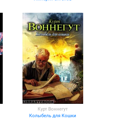
Курт Воннегут
Колыбель для Кошки