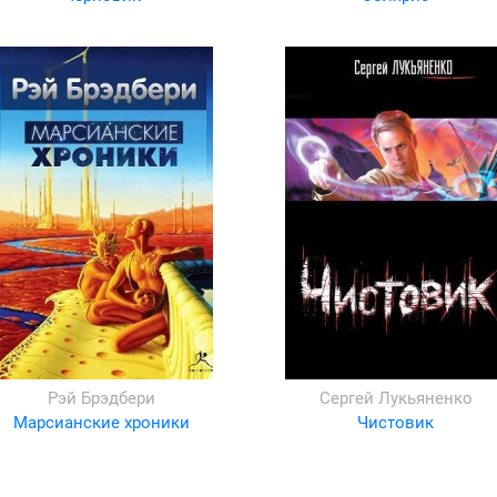
Рэй Брэдбери
Сергей Лукьяненко
Марсианские хроники
Чистовик