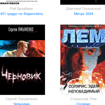
Рэй Брэдбери
Дмитрий Глуховский
451 градус по Фаренгейту
Метро 2034
Сергей Лукьяненко
Станислав Лем
Черновик
Солярис