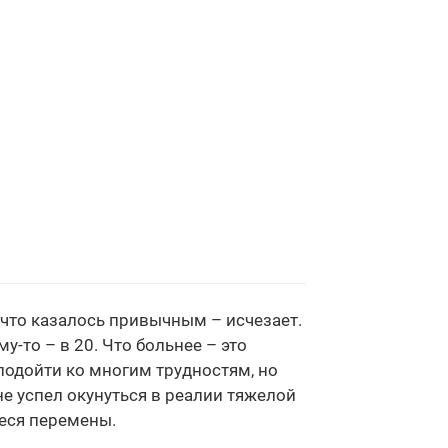
, что казалось привычным – исчезает.
у-то – в 20. Что больнее – это
подойти ко многим трудностям, но
не успел окунуться в реалии тяжелой
иеся перемены.