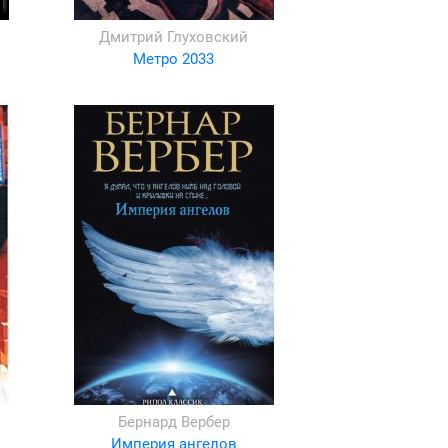
Дмитрий Глуховский
Метро 2033
Бернард Вербер
Империя ангелов