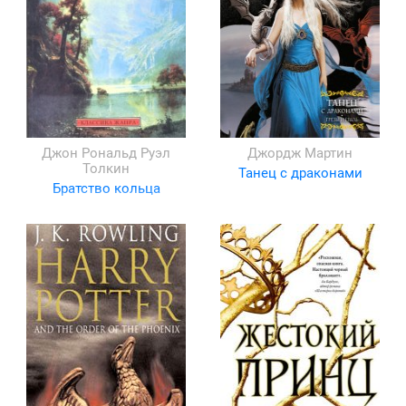
Джон Рональд Руэл
Джордж Мартин
Толкин
Танец с драконами
Братство кольца