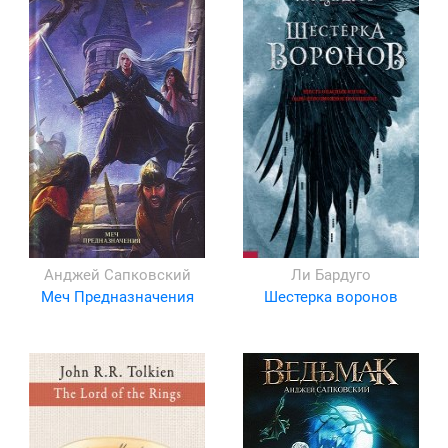
Анджей Сапковский
Ли Бардуго
Меч Предназначения
Шестерка воронов