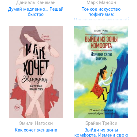
Даниэль Канеман
Марк Мэнсон
Думай медленно… Решай
Тонкое искусство
быстро
пофигизма:
Парадоксальный способ
жить счастливо
Эмили Нагоски
Брайан Трейси
Как хочет женщина
Выйди из зоны
комфорта. Измени свою