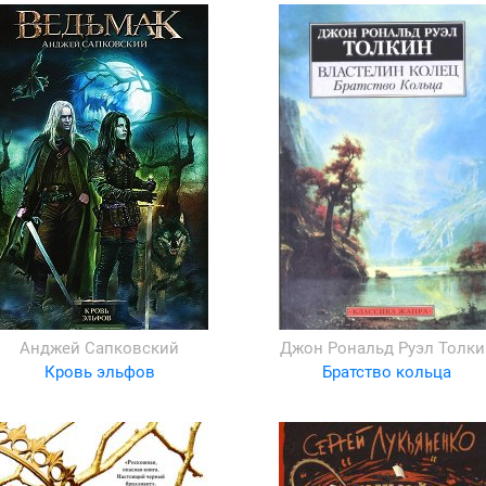
Анджей Сапковский
Джон Рональд Руэл Толки
Кровь эльфов
Братство кольца