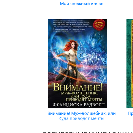
Мой снежный князь
Внимание! Муж-волшебник, или
Пр
Куда приводят мечты