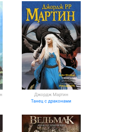
н
Джордж Мартин
Танец с драконами