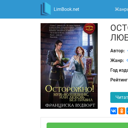
LimBook.net
Жанр
ОСТ
ЛЮБ
Автор:
Жанр:
Год изд
Рейтинг
Читат