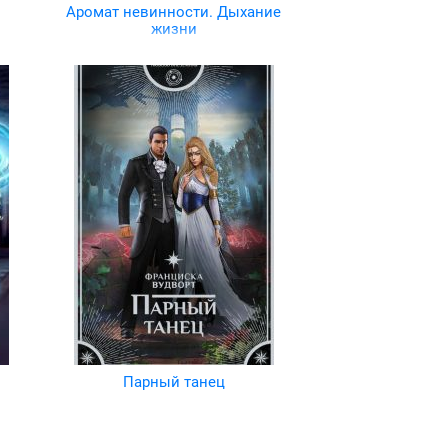
Аромат невинности. Дыхание
жизни
Парный танец