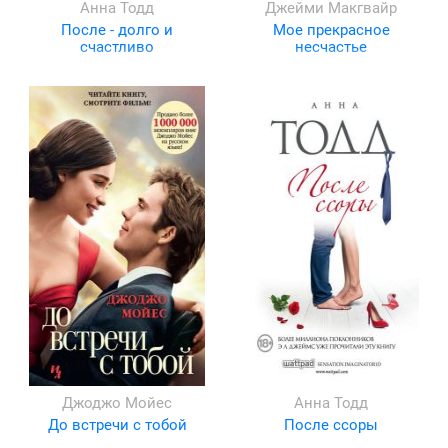
Анна Тодд
Джейми Макгвайр
После - долго и
Мое прекрасное
счастливо
несчастье
Джоджо Мойес
Анна Тодд
До встречи с тобой
После ссоры