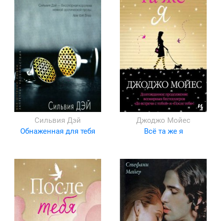
Сильвия Дэй
Джоджо Мойес
Обнаженная для тебя
Всё та же я