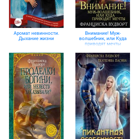
Аромат невинности.
Внимание! Муж-
Дыхание жизни
волшебник, или Куда
приводят мечты