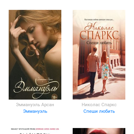
Эммануэль Арсан
Николас Спаркс
Эммануэль
Спеши любить