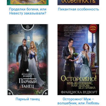
Проделки богини, или
Пикантная особенность
Невесту заказывали?
Парный танец
Осторожно! Муж –
волшебник, или Любовь