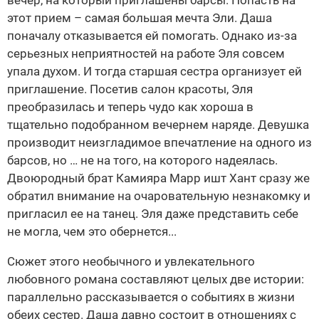
вечер, на который приглашены барсы. Попасть на
этот прием – самая большая мечта Эли. Даша
поначалу отказывается ей помогать. Однако из-за
серьезных неприятностей на работе Эля совсем
упала духом. И тогда старшая сестра организует ей
приглашение. Посетив салон красоты, Эля
преобразилась и теперь чудо как хороша в
тщательно подобранном вечернем наряде. Девушка
производит неизгладимое впечатление на одного из
барсов, но … не на того, на которого надеялась.
Двоюродный брат Камияра Марр ишт Хант сразу же
обратил внимание на очаровательную незнакомку и
пригласил ее на танец. Эля даже представить себе
не могла, чем это обернется...
Сюжет этого необычного и увлекательного
любовного романа составляют целых две истории:
параллельно рассказывается о событиях в жизни
обеих сестер. Даша давно состоит в отношениях с