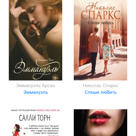
Эммануэль Арсан
Николас Спаркс
Эммануэль
Спеши любить