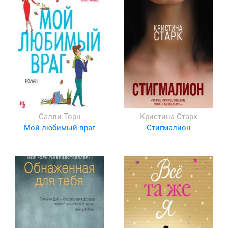
Салли Торн
Кристина Старк
Мой любимый враг
Стигмалион