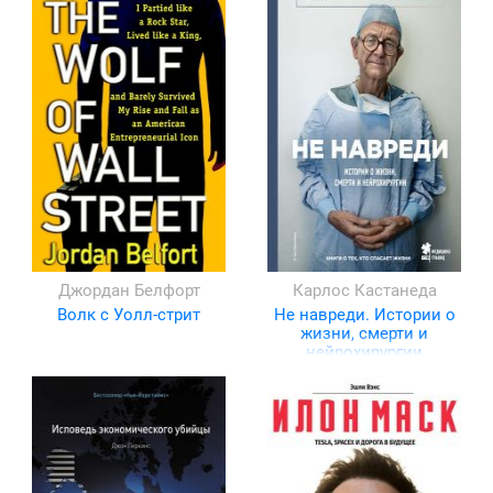
Джордан Белфорт
Карлос Кастанеда
Волк с Уолл-стрит
Не навреди. Истории о
жизни, смерти и
нейрохирургии