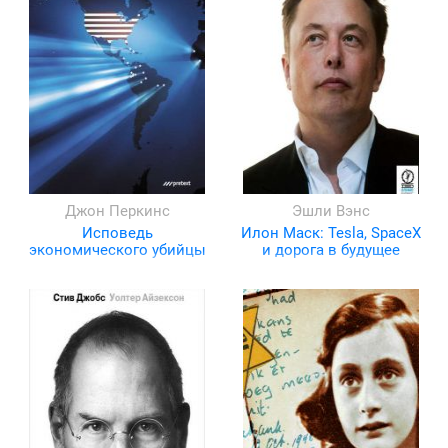
Джон Перкинс
Эшли Вэнс
Исповедь
Илон Маск: Tesla, SpaceX
экономического убийцы
и дорога в будущее