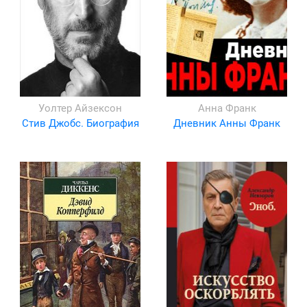
Уолтер Айзексон
Анна Франк
Стив Джобс. Биография
Дневник Анны Франк