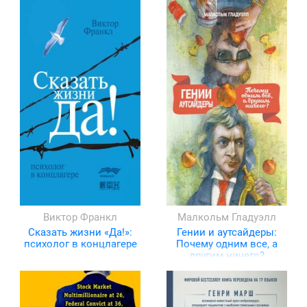
Виктор Франкл
Малкольм Гладуэлл
Сказать жизни «Да!»:
Гении и аутсайдеры:
психолог в концлагере
Почему одним все, а
другим ничего?