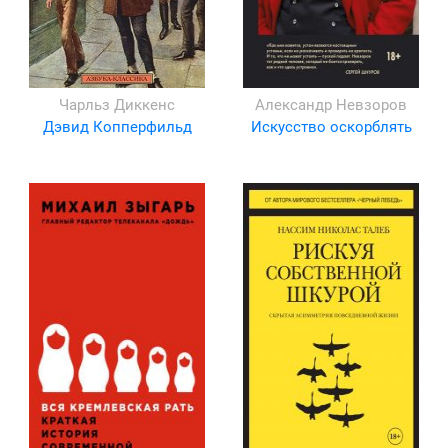
Чарльз Диккенс
Александр Невзоров
Дэвид Копперфильд
Искусство оскорблять