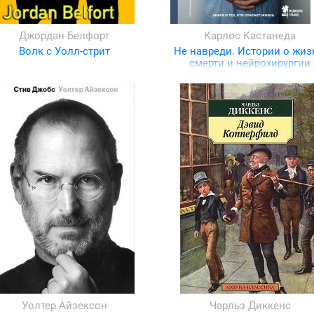
Джордан Белфорт
Карлос Кастанеда
Волк с Уолл-стрит
Не навреди. Истории о жиз
смерти и нейрохирургии
Уолтер Айзексон
Чарльз Диккенс