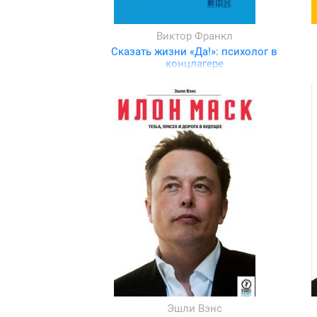
Виктор Франкл
Сказать жизни «Да!»: психолог в
концлагере
Эшли Вэнс