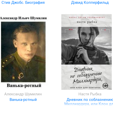
Стив Джобс. Биография
Дэвид Копперфильд
Александр Шумилин
Настя Рыбка
Ванька-ротный
Дневник по соблазнени
Миллиардера, или Клон д
олигарха