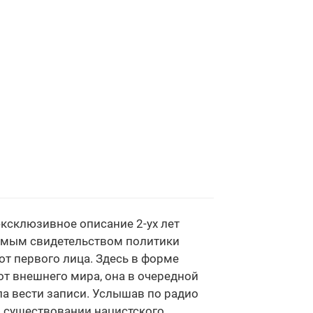
эксклюзивное описание 2-ух лет
рямым свидетельством политики
т первого лица. Здесь в форме
от внешнего мира, она в очередной
ала вести записи. Услышав по радио
о существовании нацистского