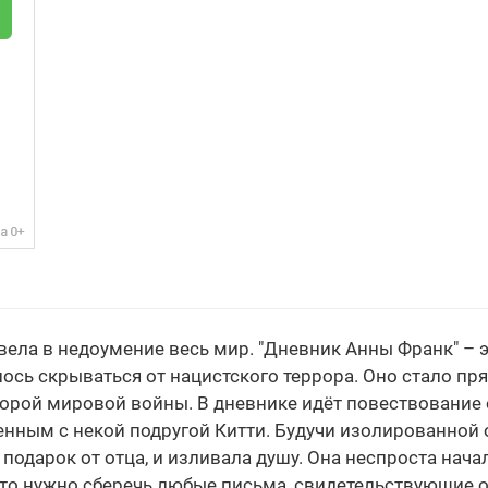
вела в недоумение весь мир. "Дневник Анны Франк" – 
ось скрываться от нацистского террора. Оно стало п
орой мировой войны. В дневнике идёт повествование о
нным с некой подругой Китти. Будучи изолированной 
 подарок от отца, и изливала душу. Она неспроста нач
что нужно сберечь любые письма, свидетельствующие 