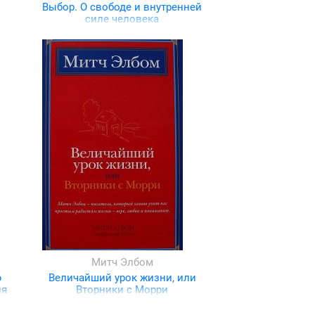
Выбор. О свободе и внутренней
силе человека
Митч Элбом
ю
Величайший урок жизни, или
ля
Вторники с Морри