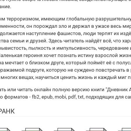
ание.
м терроризмом, имеющим глобальную разрушительную
еменности, он порождал зло и держал в ужасе весь ми
одолжается наступление фашистов, люди терпят их изд
тва семьи и друзей. Здесь читатель найдёт всё, что ха
рывистость, пылкость и импульсивность, чередование
ленькая героиня хочет познать истину взрослой жизн
 мечтает о близком друге, который поймёт её с полус
бражаемой подруге, которую не суждено повстречать в
 многих вещах, научиться ценить жизнь и каждый миг 
чать или читать онлайн полную версию книги "Дневни
орматов - fb2, epub, mobi, pdf, txt, подходящих для с
РАНК