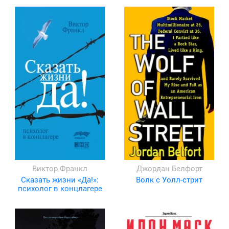
Виктор Франкл
Джордан Белфорт
Сказать жизни «Да!»:
Волк с Уолл-стрит
психолог в концлагере