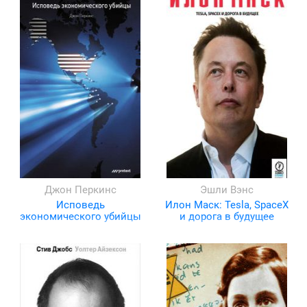
Джон Перкинс
Эшли Вэнс
Исповедь
Илон Маск: Tesla, SpaceX
экономического убийцы
и дорога в будущее