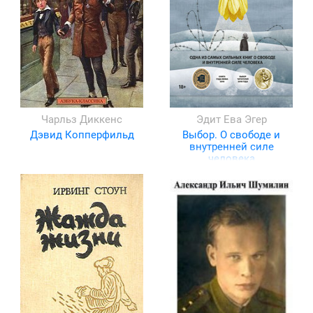
Чарльз Диккенс
Эдит Ева Эгер
Дэвид Копперфильд
Выбор. О свободе и
внутренней силе
человека