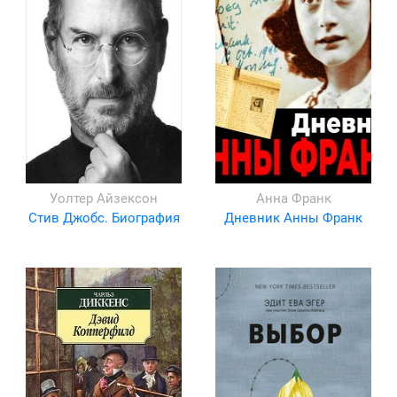
Уолтер Айзексон
Анна Франк
Стив Джобс. Биография
Дневник Анны Франк