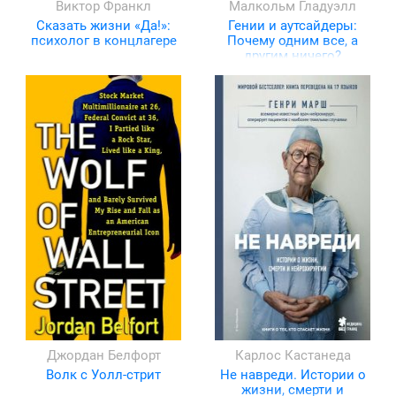
Виктор Франкл
Малкольм Гладуэлл
Сказать жизни «Да!»:
Гении и аутсайдеры:
психолог в концлагере
Почему одним все, а
другим ничего?
Джордан Белфорт
Карлос Кастанеда
Волк с Уолл-стрит
Не навреди. Истории о
жизни, смерти и