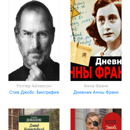
Уолтер Айзексон
Анна Франк
Стив Джобс. Биография
Дневник Анны Франк