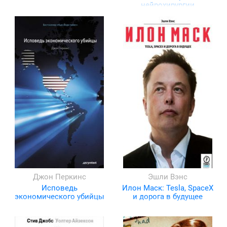
нейрохирургии
Джон Перкинс
Эшли Вэнс
Исповедь
Илон Маск: Tesla, SpaceX
экономического убийцы
и дорога в будущее