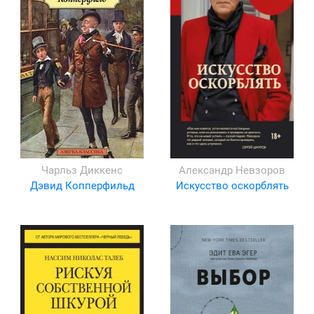
Чарльз Диккенс
Александр Невзоров
Дэвид Копперфильд
Искусство оскорблять