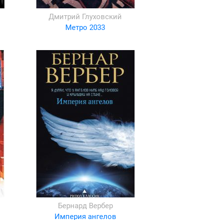
Дмитрий Глуховский
Метро 2033
Бернард Вербер
Империя ангелов