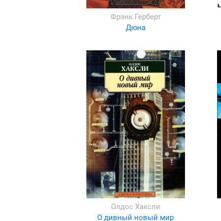
Фрэнк Герберт
Дюна
Олдос Хаксли
О дивный новый мир