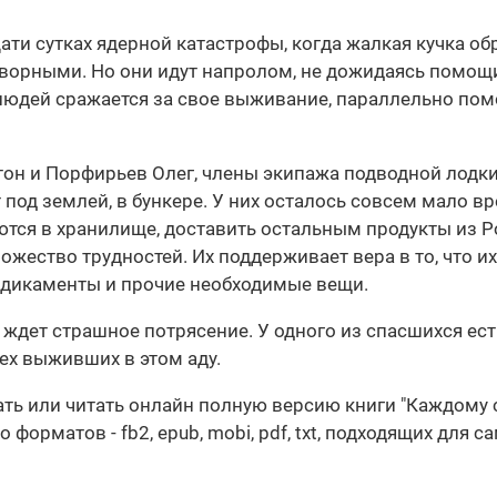
ати сутках ядерной катастрофы, когда жалкая кучка о
творными. Но они идут напролом, не дожидаясь помощи
людей сражается за свое выживание, параллельно помог
нтон и Порфирьев Олег, члены экипажа подводной лодк
под землей, в бункере. У них осталось совсем мало в
тся в хранилище, доставить остальным продукты из Ро
ожество трудностей. Их поддерживает вера в то, что их
едикаменты и прочие необходимые вещи.
 ждет страшное потрясение. У одного из спасшихся ес
сех выживших в этом аду.
чать или читать онлайн полную версию книги "Каждому
орматов - fb2, epub, mobi, pdf, txt, подходящих для с