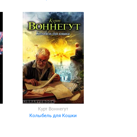
Курт Воннегут
Колыбель для Кошки