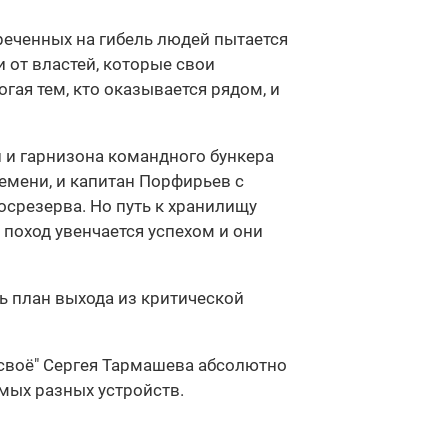
бреченных на гибель людей пытается
 от властей, которые свои
ая тем, кто оказывается рядом, и
и и гарнизона командного бункера
ремени, и капитан Порфирьев с
срезерва. Но путь к хранилищу
 поход увенчается успехом и они
ть план выхода из критической
 своё" Сергея Тармашева абсолютно
амых разных устройств.