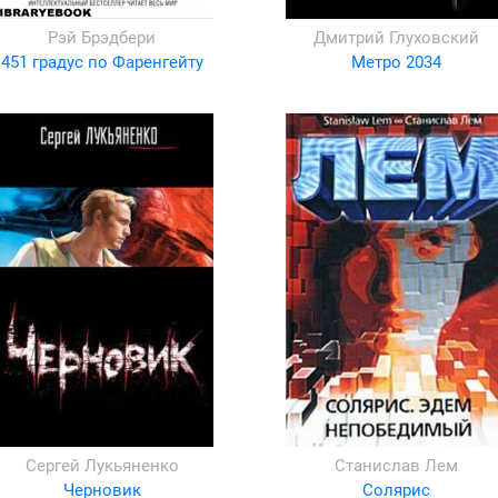
Рэй Брэдбери
Дмитрий Глуховский
451 градус по Фаренгейту
Метро 2034
Сергей Лукьяненко
Станислав Лем
Черновик
Солярис