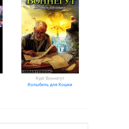
Курт Воннегут
Колыбель для Кошки