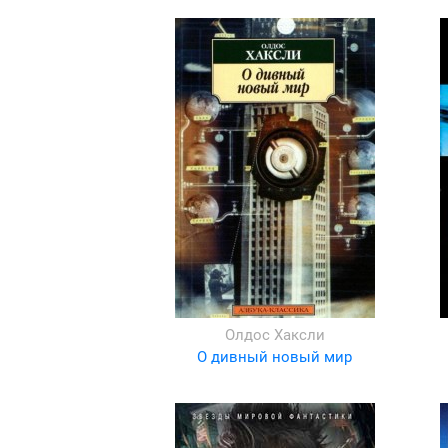
Олдос Хаксли
О дивный новый мир