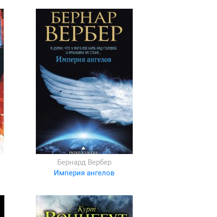
Бернард Вербер
Империя ангелов