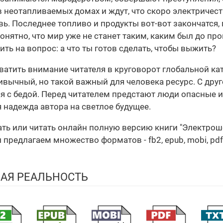
 неотапливаемых домах и ждут, что скоро электричес
ь. Последнее топливо и продукты вот-вот закончатся
понятно, что мир уже не станет таким, каким был до 
ить на вопрос: а что ты готов сделать, чтобы выжить?
ватить внимание читателя в круговорот глобальной ка
ивычный, но такой важный для человека ресурс. С дру
я с бедой. Перед читателем предстают люди опасные и 
 надежда автора на светлое будущее.
ать или читать онлайн полную версию книги "Электрош
редлагаем множество форматов - fb2, epub, mobi, pdf,
ВАЯ РЕАЛЬНОСТЬ