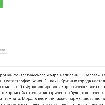
то роман фантастического жанра, написанный Сергеем 
х катастрофах. Конец 21 века. Крупные города настол
ого масштаба. Функционирование практически всех про
о же произойдет, если электричество будет отключено. 
ет темнота. Моральные и этические нормы внезапно п
 занимаются мародерством, совершают преступления, 