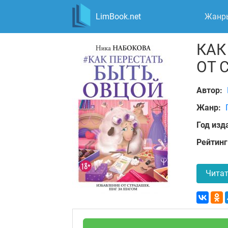
LimBook.net
Жанр
КАК
ОТ 
Автор:
Жанр:
Год изд
Рейтинг
Читат