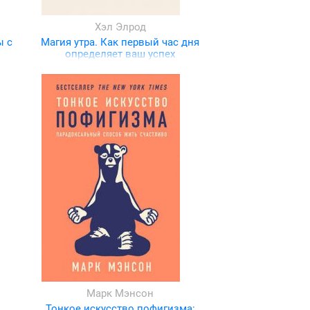
Хэл Элрод
ы с
Магия утра. Как первый час дня
определяет ваш успех
Марк Мэнсон
Тонкое искусство пофигизма: