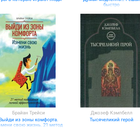
быстро
Брайан Трейси
Джозеф Кэмпбелл
Выйди из зоны комфорта.
Тысячеликий герой
мени свою жизнь. 21 метод
повышения личной
эффективности