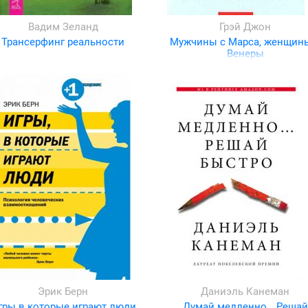
Вадим Зеланд
Грэй Джон
Трансерфинг реальности
Мужчины с Марса, женщин
Венеры
Эрик Берн
Даниэль Канеман
гры в которые играют люди
Думай медленно… Решай