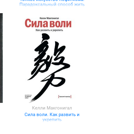
Парадоксальный способ жить
счастливо
Келли Макгонигал
Сила воли. Как развить и
укрепить