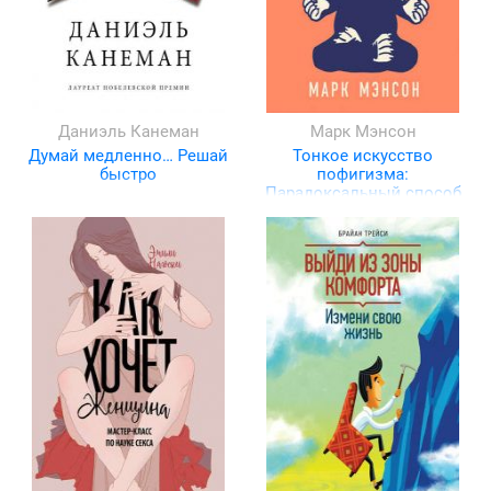
Даниэль Канеман
Марк Мэнсон
Думай медленно… Решай
Тонкое искусство
быстро
пофигизма:
Парадоксальный способ
жить счастливо