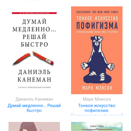
людей
Даниэль Канеман
Марк Мэнсон
Думай медленно… Решай
Тонкое искусство
быстро
пофигизма:
Парадоксальный способ
жить счастливо