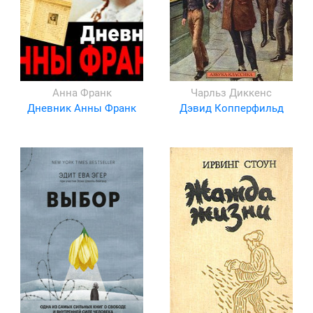
Анна Франк
Чарльз Диккенс
Дневник Анны Франк
Дэвид Копперфильд