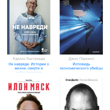
Карлос Кастанеда
Джон Перкинс
Не навреди. Истории о
Исповедь
жизни, смерти и
экономического убийцы
нейрохирургии