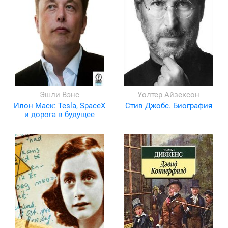
Эшли Вэнс
Уолтер Айзексон
Илон Маск: Tesla, SpaceX
Стив Джобс. Биография
и дорога в будущее