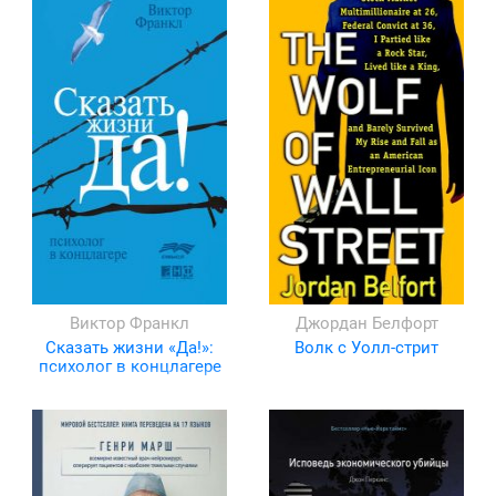
Виктор Франкл
Джордан Белфорт
Сказать жизни «Да!»:
Волк с Уолл-стрит
психолог в концлагере