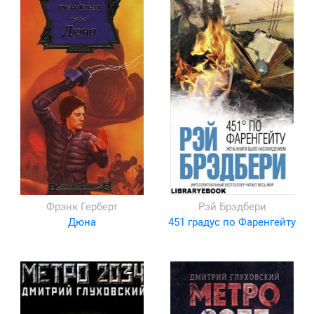
Фрэнк Герберт
Рэй Брэдбери
Дюна
451 градус по Фаренгейту