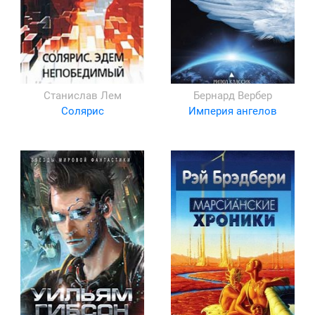
Станислав Лем
Бернард Вербер
Солярис
Империя ангелов