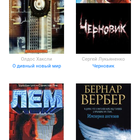
Олдос Хаксли
Сергей Лукьяненко
О дивный новый мир
Черновик