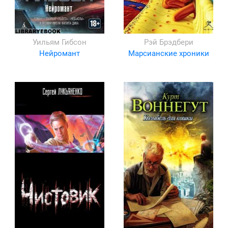
Уильям Гибсон
Рэй Брэдбери
Нейромант
Марсианские хроники