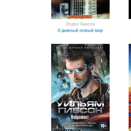
Олдос Хаксли
О дивный новый мир