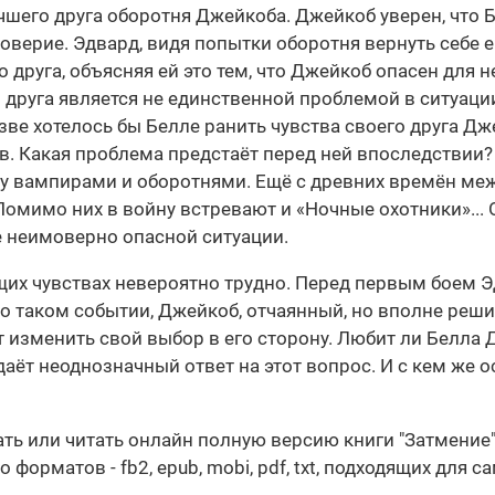
чшего друга оборотня Джейкоба. Джейкоб уверен, что Б
доверие. Эдвард, видя попытки оборотня вернуть себе
 друга, объясняя ей это тем, что Джейкоб опасен для 
 друга является не единственной проблемой в ситуаци
азве хотелось бы Белле ранить чувства своего друга Д
тв. Какая проблема предстаёт перед ней впоследствии?
 вампирами и оборотнями. Ещё с древних времён ме
омимо них в войну встревают и «Ночные охотники»... 
 неимоверно опасной ситуации.
ящих чувствах невероятно трудно. Перед первым боем 
о таком событии, Джейкоб, отчаянный, но вполне реши
 изменить свой выбор в его сторону. Любит ли Белла 
аёт неоднозначный ответ на этот вопрос. И с кем же о
чать или читать онлайн полную версию книги "Затмени
орматов - fb2, epub, mobi, pdf, txt, подходящих для с