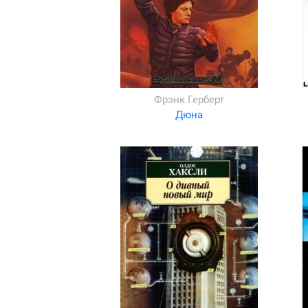
Фрэнк Герберт
Дюна