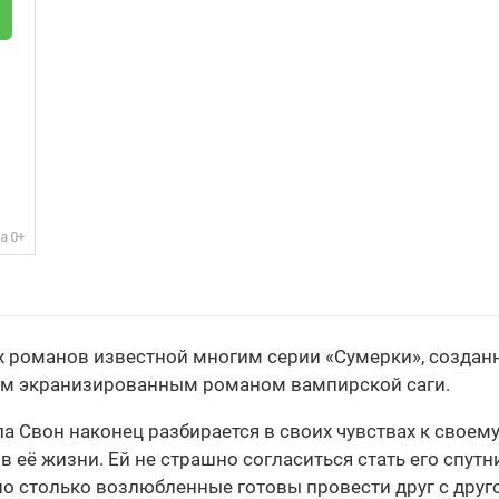
их романов известной многим серии «Сумерки», созда
ьим экранизированным романом вампирской саги.
ла Свон наконец разбирается в своих чувствах к свое
 в её жизни. Ей не страшно согласиться стать его спу
но столько возлюбленные готовы провести друг с друг