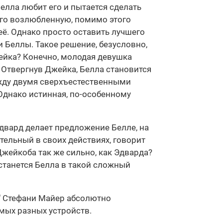
елла любит его и пытается сделать
 его возлюбленную, помимо этого
неё. Однако просто оставить лучшего
и Беллы. Такое решение, безусловно,
жейка? Конечно, молодая девушка
 Отвергнув Джейка, Белла становится
жду двумя сверхъестественными
Однако истинная, по-особенному
Эдвард делает предложение Белле, на
тельный в своих действиях, говорит
Джейкоба так же сильно, как Эдварда?
станется Белла в такой сложный
е" Стефани Майер абсолютно
амых разных устройств.