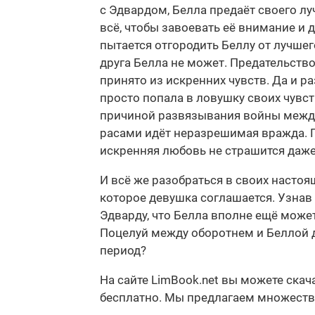
с Эдвардом, Белла предаёт своего лу
всё, чтобы завоевать её внимание и 
пытается отгородить Беллу от лучшего
друга Белла не может. Предательство
принято из искренних чувств. Да и р
просто попала в ловушку своих чувс
причиной развязывания войны между
расами идёт неразрешимая вражда. П
искренняя любовь не страшится даже
И всё же разобраться в своих насто
которое девушка соглашается. Узнав 
Эдварду, что Белла вполне ещё может
Поцелуй между оборотнем и Беллой д
период?
На сайте LimBook.net вы можете ска
бесплатно. Мы предлагаем множество ф