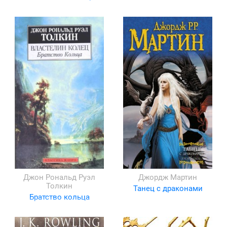
Джон Рональд Руэл
Джордж Мартин
Толкин
Танец с драконами
Братство кольца