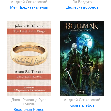
Анджей Сапковский
Ли Бардуго
Меч Предназначения
Шестерка воронов
Джон Рональд Руэл
Анджей Сапковский
Толкин
Кровь эльфов
Властелин Колец