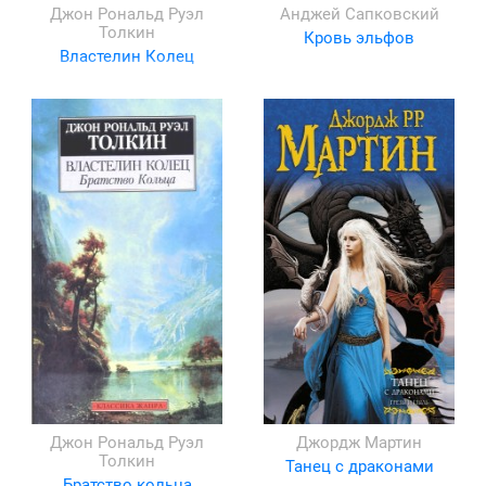
Джон Рональд Руэл
Анджей Сапковский
Толкин
Кровь эльфов
Властелин Колец
Джон Рональд Руэл
Джордж Мартин
Толкин
Танец с драконами
Братство кольца