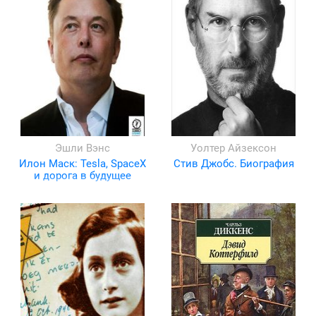
Эшли Вэнс
Уолтер Айзексон
Илон Маск: Tesla, SpaceX
Стив Джобс. Биография
и дорога в будущее