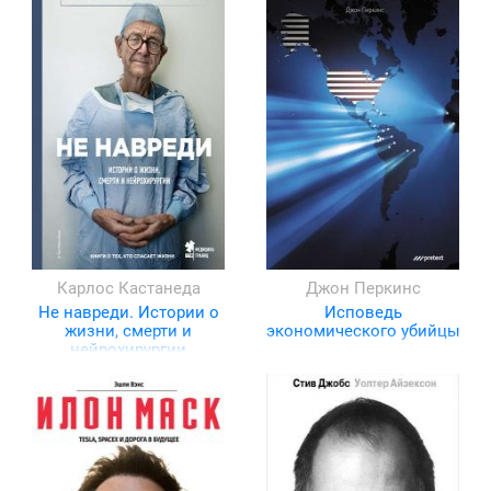
Карлос Кастанеда
Джон Перкинс
Не навреди. Истории о
Исповедь
жизни, смерти и
экономического убийцы
нейрохирургии