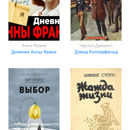
Анна Франк
Чарльз Диккенс
Дневник Анны Франк
Дэвид Копперфильд