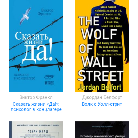
Виктор Франкл
Джордан Белфорт
Сказать жизни «Да!»:
Волк с Уолл-стрит
психолог в концлагере