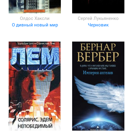
Олдос Хаксли
Сергей Лукьяненко
О дивный новый мир
Черновик