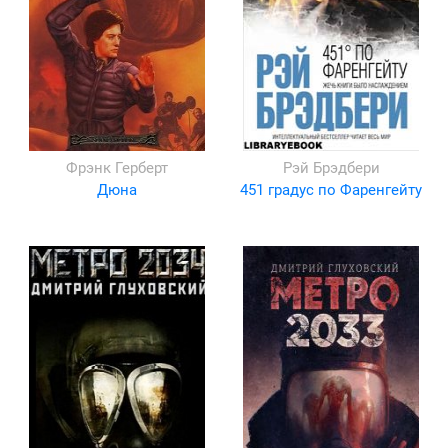
Фрэнк Герберт
Рэй Брэдбери
Дюна
451 градус по Фаренгейту