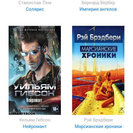
Станислав Лем
Бернард Вербер
Солярис
Империя ангелов
Уильям Гибсон
Рэй Брэдбери
Нейромант
Марсианские хроники