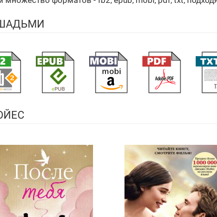
множество форматов - fb2, epub, mobi, pdf, txt, подхо
ОШАДЬМИ
ОЙЕС