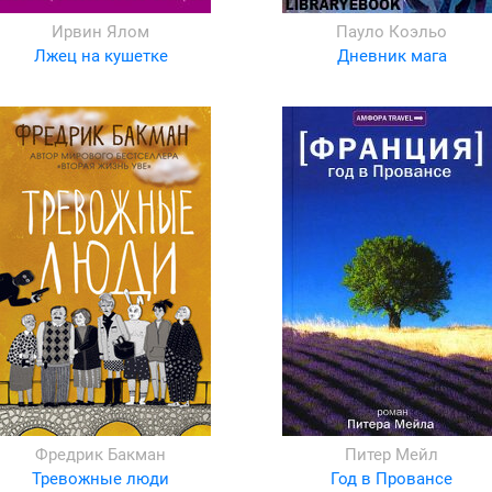
Ирвин Ялом
Пауло Коэльо
Лжец на кушетке
Дневник мага
Фредрик Бакман
Питер Мейл
Тревожные люди
Год в Провансе