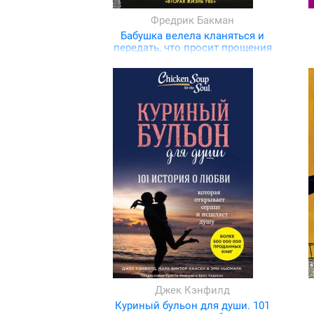
Фредрик Бакман
Бабушка велела кланяться и
передать, что просит прощения
Джек Кэнфилд
Куриный бульон для души. 101