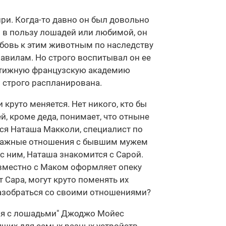
ри. Когда-то давно он был довольно
 в пользу лошадей или любимой, он
юбовь к этим животным по наследству
равилам. Но строго воспитывал он ее
естижную французскую академию
и строго распланирована.
круто меняется. Нет никого, кто бы
й, кроме деда, понимает, что отныне
тся Наташа Макколи, специалист по
неважные отношения с бывшим мужем
с ним, Наташа знакомится с Сарой.
овместно с Маком оформляет опеку
т Сара, могут круто поменять их
разобраться со своими отношениями?
щая с лошадьми" Джоджо Мойес