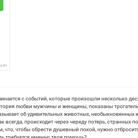
инается с событий, которые произошли несколько деся
история любви мужчины и женщины, показаны трогате
азывает об удивительных животных, необыкновенных и
ак всегда, происходит через череду потерь, странных 
том, что, чтобы обрести душевный покой, нужно отброси
удь требуется именно твоя помощь?