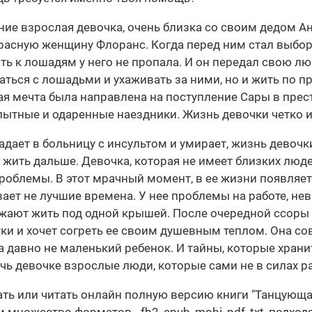
ние взрослая девочка, очень близка со своим дедом Ан
асную женщину Флоранс. Когда перед ним стал выбор
сть к лошадям у него не пропала. И он передал свою л
щаться с лошадьми и ухаживать за ними, но и жить по п
щая мечта была направлена на поступление Сары в пр
опытные и одаренные наездники. Жизнь девочки четко 
дает в больницу с инсультом и умирает, жизнь девочки 
к жить дальше. Девочка, которая не имеет близких люде
проблемы. В этот мрачный момент, в ее жизни появляе
вает не лучшие времена. У нее проблемы на работе, 
жают жить под одной крышей. После очередной ссоры 
ки и хочет согреть ее своим душевным теплом. Она с
а давно не маленький ребенок. И тайны, которые храни
чь девочке взрослые люди, которые сами не в силах 
чать или читать онлайн полную версию книги "Танцую