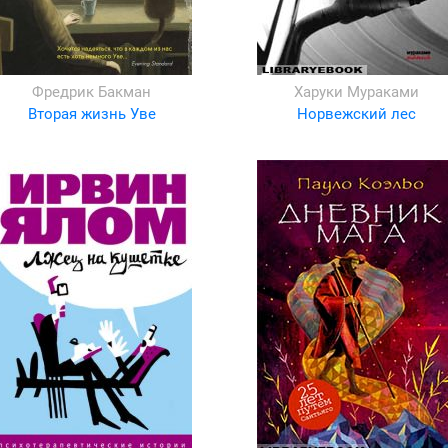
Фредрик Бакман
Харуки Мураками
Вторая жизнь Уве
Норвежский лес