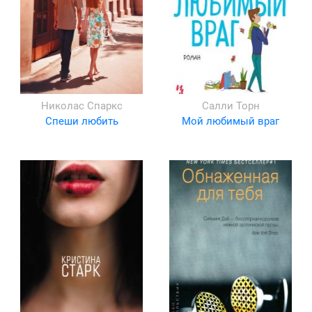
Николас Спаркс
Салли Торн
Спеши любить
Мой любимый враг