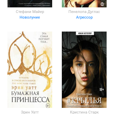
Стефани Майер
Пенелопа Дуглас
Новолуние
Агрессор
Эрин Уатт
Кристина Старк