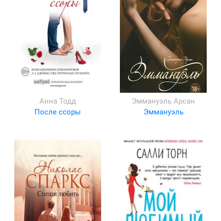
Анна Тодд
Эммануэль Арсан
После ссоры
Эммануэль