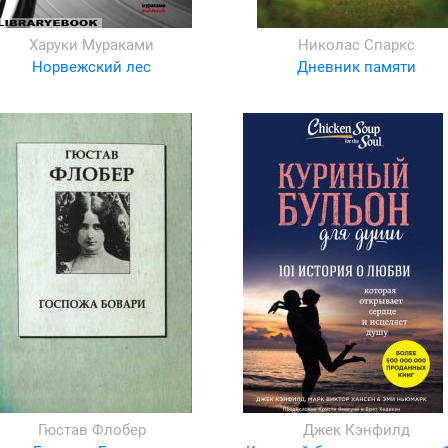
Харуки Мураками
Николас Спаркс
Норвежский лес
Дневник памяти
Гюстав Флобер
Джек Кэнфилд