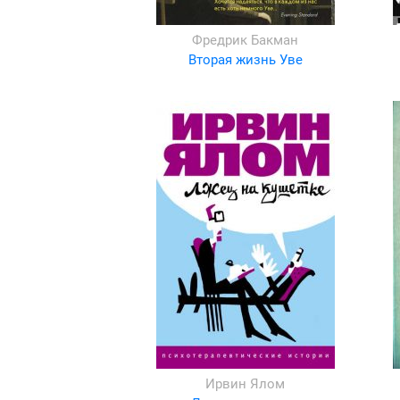
Фредрик Бакман
Вторая жизнь Уве
Ирвин Ялом