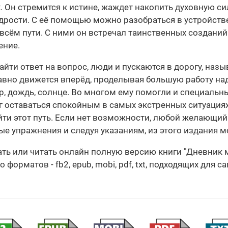
х. Он стремится к истине, жаждет накопить духовную сил
дрости. С её помощью можно разобраться в устройстве
всём пути. С ними он встречал таинственных созданий
ение.
йти ответ на вопрос, люди и пускаются в дорогу, наз
авно движется вперёд, проделывая большую работу над
ер, дождь, солнце. Во многом ему помогли и специальн
г оставаться спокойным в самых экстренных ситуациях
ойти этот путь. Если нет возможности, любой желающи
ые упражнения и следуя указаниям, из этого издания 
чать или читать онлайн полную версию книги "Дневник 
орматов - fb2, epub, mobi, pdf, txt, подходящих для с