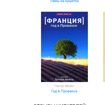
Лжец на кушетке
Питер Мейл
Год в Провансе