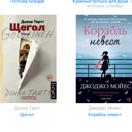
Госпожа Бовари
Куриный бульон для души. 
история о любви
Донна Тартт
Джоджо Мойес
Щегол
Корабль невест