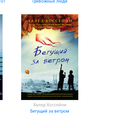
101
Тревожные люди
Халед Хоссейни
Бегущий за ветром