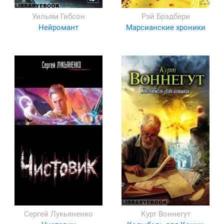
Уильям Гибсон
Рэй Брэдбери
Нейромант
Марсианские хроники
Сергей Лукьяненко
Курт Воннегут