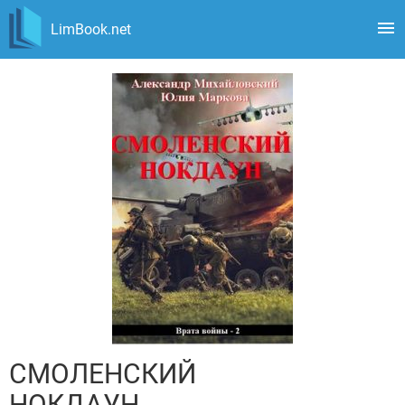
LimBook.net
СМОЛЕНСКИЙ
НОКДАУН