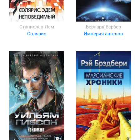
Станислав Лем
Бернард Вербер
Солярис
Империя ангелов