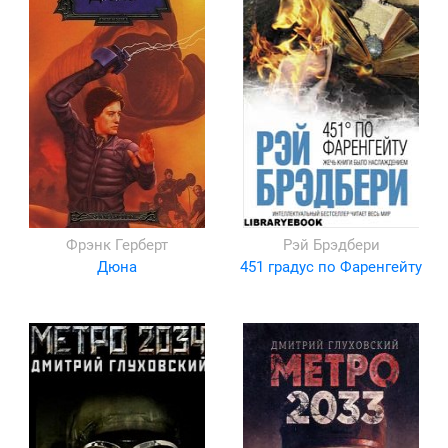
Фрэнк Герберт
Рэй Брэдбери
Дюна
451 градус по Фаренгейту