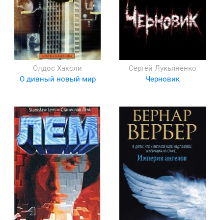
Олдос Хаксли
Сергей Лукьяненко
О дивный новый мир
Черновик