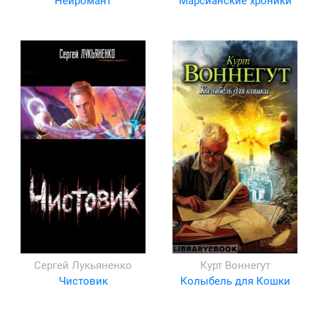
Нейромант
Марсианские хроники
Сергей Лукьяненко
Курт Воннегут
Чистовик
Колыбель для Кошки