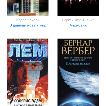
Олдос Хаксли
Сергей Лукьяненко
О дивный новый мир
Черновик