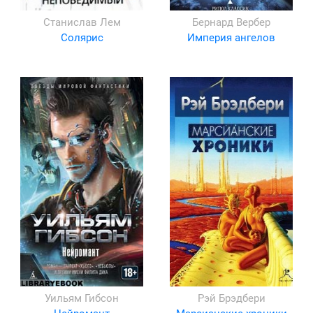
Станислав Лем
Бернард Вербер
Солярис
Империя ангелов
Уильям Гибсон
Рэй Брэдбери