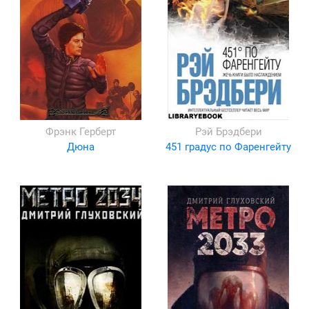
Фрэнк Герберт
Рэй Брэдбери
Дюна
451 градус по Фаренгейту