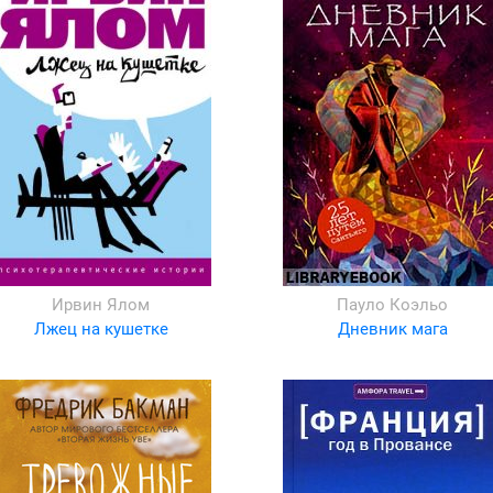
Ирвин Ялом
Пауло Коэльо
Лжец на кушетке
Дневник мага