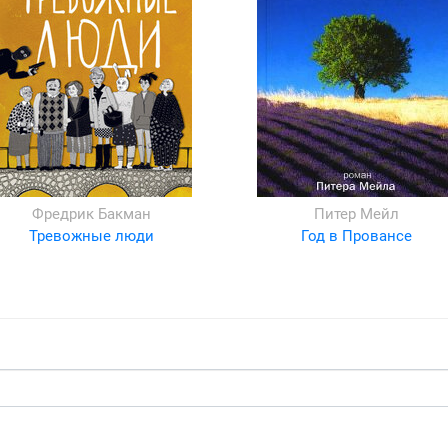
Фредрик Бакман
Питер Мейл
Тревожные люди
Год в Провансе