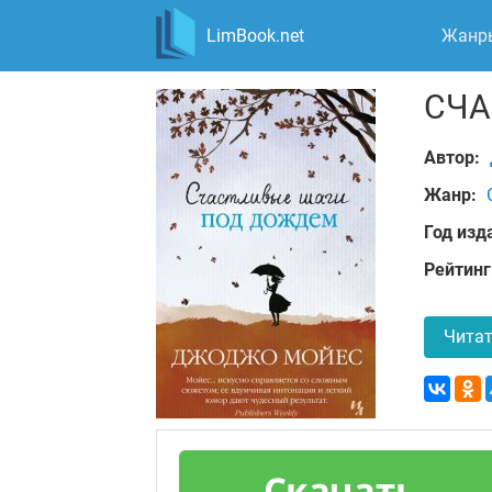
LimBook.net
Жанр
СЧА
Автор:
Жанр:
Год изд
Рейтинг
Читат