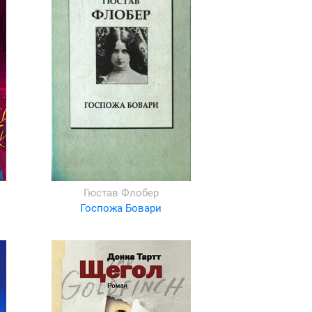
Гюстав Флобер
Госпожа Бовари