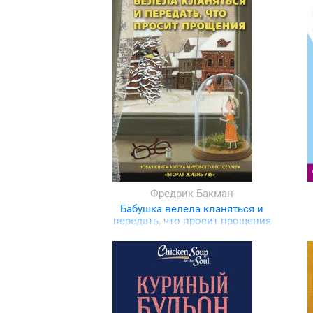
Фредрик Бакман
Бабушка велела кланяться и
передать, что просит прощения