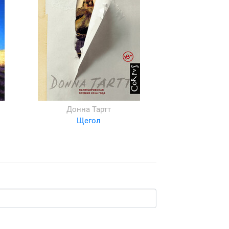
Донна Тартт
Щегол