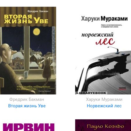
Фредрик Бакман
Харуки Мураками
Вторая жизнь Уве
Норвежский лес