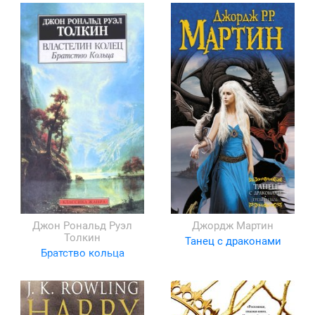
Джон Рональд Руэл
Джордж Мартин
Толкин
Танец с драконами
Братство кольца