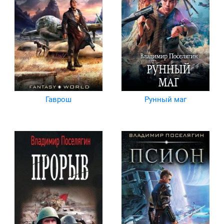
Гаврош
Рунный маг