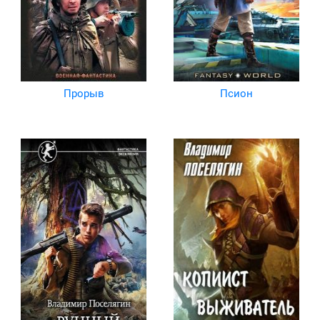
Прорыв
Псион