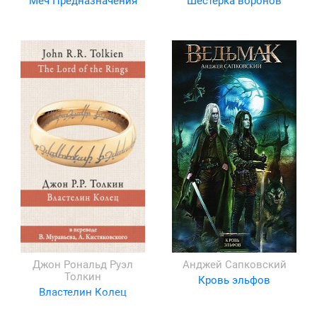
Меч Предназначения
Шестерка воронов
Джон Рональд Руэл
Анджей Сапковский
Толкин
Кровь эльфов
Властелин Колец