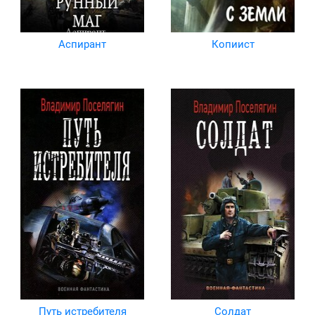
Аспирант
Копиист
Путь истребителя
Солдат