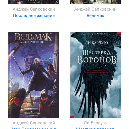
Анджей Сапковский
Анджей Сапковский
Последнее желание
Ведьмак
Анджей Сапковский
Ли Бардуго