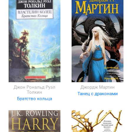
Джон Рональд Руэл
Джордж Мартин
Толкин
Танец с драконами
Братство кольца