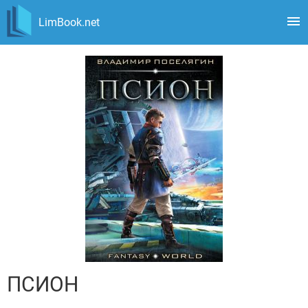
LimBook.net
ПСИОН